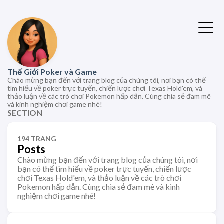
Thế Giới Poker và Game
Chào mừng bạn đến với trang blog của chúng tôi, nơi bạn có thể
tìm hiểu về poker trực tuyến, chiến lược chơi Texas Hold'em, và
thảo luận về các trò chơi Pokemon hấp dẫn. Cùng chia sẻ đam mê
và kinh nghiệm chơi game nhé!
SECTION
194 TRANG
Posts
Chào mừng bạn đến với trang blog của chúng tôi, nơi
bạn có thể tìm hiểu về poker trực tuyến, chiến lược
chơi Texas Hold'em, và thảo luận về các trò chơi
Pokemon hấp dẫn. Cùng chia sẻ đam mê và kinh
nghiệm chơi game nhé!