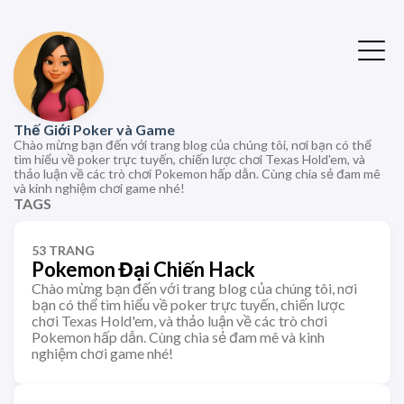
Thế Giới Poker và Game
Chào mừng bạn đến với trang blog của chúng tôi, nơi bạn có thể
tìm hiểu về poker trực tuyến, chiến lược chơi Texas Hold'em, và
thảo luận về các trò chơi Pokemon hấp dẫn. Cùng chia sẻ đam mê
và kinh nghiệm chơi game nhé!
TAGS
53 TRANG
Pokemon Đại Chiến Hack
Chào mừng bạn đến với trang blog của chúng tôi, nơi
bạn có thể tìm hiểu về poker trực tuyến, chiến lược
chơi Texas Hold'em, và thảo luận về các trò chơi
Pokemon hấp dẫn. Cùng chia sẻ đam mê và kinh
nghiệm chơi game nhé!