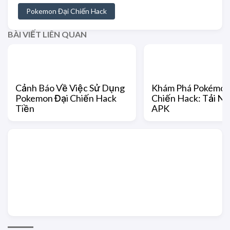
Pokemon Đại Chiến Hack
BÀI VIẾT LIÊN QUAN
Cảnh Báo Về Việc Sử Dụng
Khám Phá Pokémon
Pokemon Đại Chiến Hack
Chiến Hack: Tải N
Tiền
APK